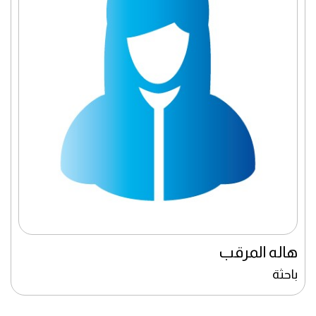
هاله المرقب
باحثة