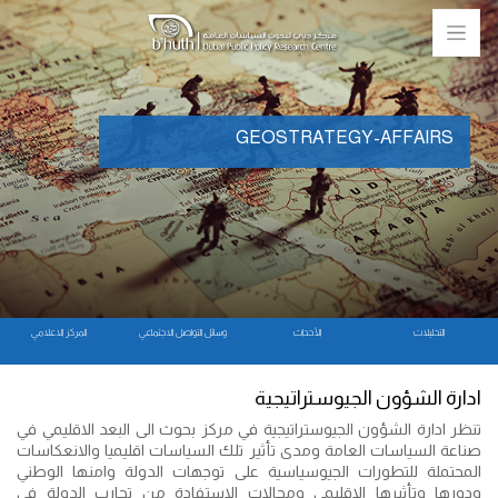
GEOSTRATEGY-AFFAIRS
التحليلات
الأحداث
وسائل التواصل الاجتماعي
المركز الاعلامي
ادارة الشؤون الجيوستراتيجية
تنظر ادارة الشؤون الجيوستراتيجية في مركز بحوث الى البعد الاقليمي في
صناعة السياسات العامة ومدى تأثير تلك السياسات اقليميا والانعكاسات
المحتملة للتطورات الجيوسياسية على توجهات الدولة وامنها الوطني
ودورها وتأثيرها الاقليمي ومجالات الاستفادة من تجارب الدولة في