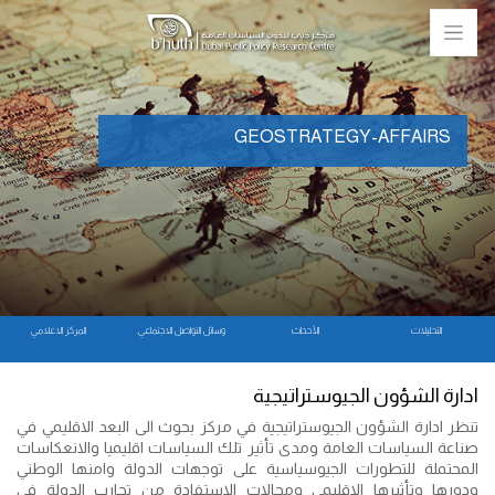
GEOSTRATEGY-AFFAIRS
التحليلات
الأحداث
وسائل التواصل الاجتماعي
المركز الاعلامي
ادارة الشؤون الجيوستراتيجية
تنظر ادارة الشؤون الجيوستراتيجية في مركز بحوث الى البعد الاقليمي في
صناعة السياسات العامة ومدى تأثير تلك السياسات اقليميا والانعكاسات
المحتملة للتطورات الجيوسياسية على توجهات الدولة وامنها الوطني
ودورها وتأثيرها الاقليمي ومجالات الاستفادة من تجارب الدولة في