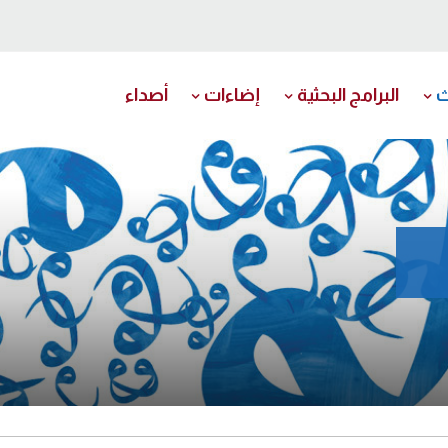
ث
البرامج البحثية
إضاءات
أصداء