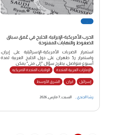
.
الحرب الأمريكية-الإيرانية: الخليج في عُمق سباق
الضغوط والنهايات المفتوحة
استمرار الضربات الأمريكية-الإسرائيلية على إيران،
واستمرار ردّ طهران على دول الخليج العربية لمدة
أسبوع متواصل، يطرح سؤال "إلى متى" يمكن
الإمارات العربية المتحدة
الولايات المتحدة الامريكيه
إسرائيل
ايران
الشرق الأوسط
رشا الجندي
,
السبت, 7 مارس, 2026