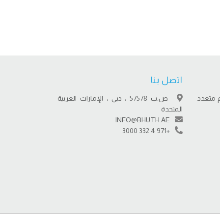
اتصل بنا
 متعدد
ص.ب 57578 ، دبي ، الإمارات العربية
المتحدة
INFO@BHUTH.AE
+971 4 332 3000