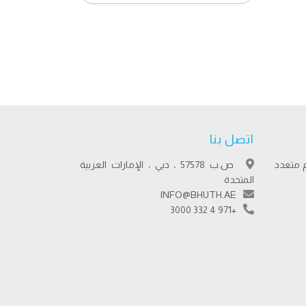
اتصل بنا
 متعدد
ص.ب 57578 ، دبي ، الإمارات العربية
المتحدة
INFO@BHUTH.AE
+971 4 332 3000