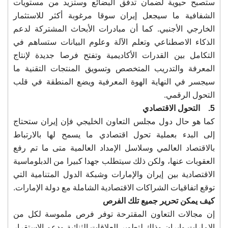
ستصبح حيوية لضمان تدفق البضائع وستزيد من مستويات
الشفافية ما سيجعل إيران سوقا مرغوبة أكثر للاستثمار
الخارجي الأجنبي. كما أن مبادرات الأبحاث المشتركة لدعم
الذكاء الاصطناعي وتعلم الآلة وعلوم البيانات ستساهم في
التكامل بين القدرات الأكاديمية وتفتح فرصا جديدة لإنتاج
المعرفة والتدريب المتخصص وتسويق المنتجات التقنية ما
سيجسر في النهاية الهوة المعرفية ويضع المنطقة في قلب
التحول الرقمي.
5. التحول الاقتصادي
كما هو حال دول مجلس التعاون الخليجي فإن إيران ستحتاج
إلى البدء بعملية تحول اقتصادي ما يسمح لها بالارتباط
بالاقتصاد العالمي وسلاسل الإمداد العالمية متى ما تم رفع
العقوبات عنها، ولكن ذلك سيتطلب جهدا كبيرا من الدبلوماسية
الاقتصادية بين إيران والإمارات وشبكة الدول المتنامية التي
توقع اتفاقيات الشراكات الاقتصادية الشاملة مع دولة الإمارات.
كيف يمكن تحرير جميع تلك الفرص
إن مجالات التعاون المقترحة توفر فرص ملموسة لكل من
الإمارات وإيران وذلك لتطوير العلاقات الثنائية ودعم الاستقرار