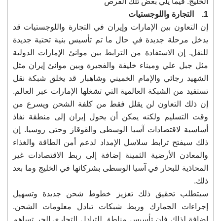
الخليج. فيما يلي بعض تلك الفرص
1. التجارة واللوجستيات
إن التعاون بين الإمارات وإيران في التجارة واللوجستيات قد
يدخل مرحلة جديدة في حال ما تم تأسيس بنية تحتية جديدة
للنقل. إن الاستفادة من الترابط بين موانئ الإمارات الدولية
مثل جبل علي وميناء خليفة والفجيرة وبين موانئ إيران مثل
الشهيد رجائي والإمام الخميني وشاهبار قد يخلق شبكة نقل
تستفيد من الشبكة العالمية التي تشغلها الإمارات عبر العالم.
إن ذلك التعاون لن يقلل فقط من كلفة الشحن ويسرع من
وقت التسليم ولكنه يمكن أن يحول إيران إلى منطقة نفاذ
أساسية لاقتصادات آسيا الوسطى والقوقاز وحتى روسيا. إن
ذلك سيفتح ترابط سلاسل الإمداد لدعم أمن الطاقة والغذاء
والمعادن الأرضية الثمينة إضافة إلى ربط الاقتصادات غير
المحاذية للبحار في آسيا الوسطى بشركائها في الخليج وما بعد
ذلك.
سيتطلب تحقيق ذلك تعزيز خطوط شحن جديدة وتسهيل
إجراءات الجمارك وربط شبكات تبادل معلومات الشحن.
إضافة لذلك فإن تأسيس مناطق للتبادل التجاري الحر تساهم