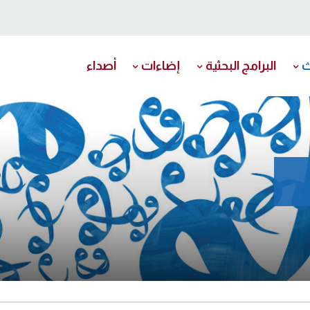
ث
البرامج البحثية
إضاءات
أصداء