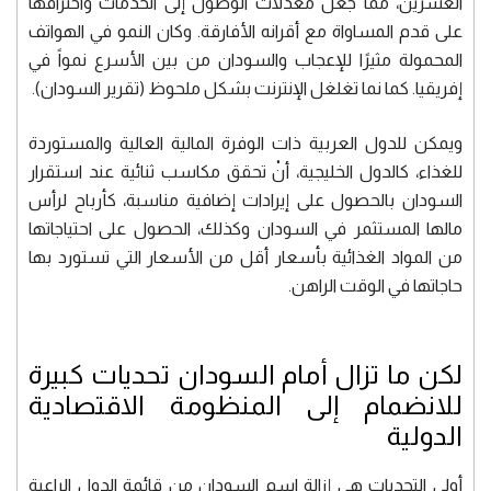
العشرين، مما جعل معدلات الوصول إلى الخدمات واختراقها
على قدم المساواة مع أقرانه الأفارقة. وكان النمو في الهواتف
المحمولة مثيرًا للإعجاب والسودان من بين الأسرع نمواً في
إفريقيا. كما نما تغلغل الإنترنت بشكل ملحوظ (تقرير السودان).
ويمكن للدول العربية ذات الوفرة المالية العالية والمستوردة
للغذاء، كالدول الخليجية، أنْ تحقق مكاسب ثنائية عند استقرار
السودان بالحصول على إيرادات إضافية مناسبة، كأرباح لرأس
مالها المستثمر في السودان وكذلك، الحصول على احتياجاتها
من المواد الغذائية بأسعار أقل من الأسعار التي تستورد بها
حاجاتها في الوقت الراهن.
لكن ما تزال أمام السودان تحديات كبيرة
للانضمام إلى المنظومة الاقتصادية
الدولية
أولى التحديات هي إزالة اسم السودان من قائمة الدول الراعية