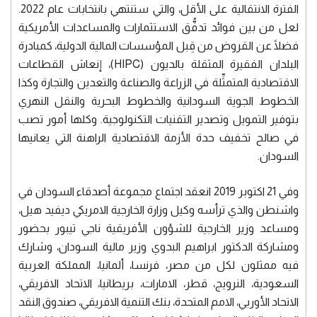
الفترة الانتقالية على الأقل، والتي ستنتهي بانتخابات عام 2022.
لعل من بين فوائد تدفُّق الاستثمارات والمساعدات الأمريكية
فضلًا عن القروض من قِبل المؤسسات المالية الدولية، كمبادرة
البلدان الفقيرة المثقلة بالديون (HIPC)، إنعاش القطاعات
الاقتصادية المتمثِّلة في الزراعة والصناعة والتعدين والتجارة وكذا
الخطوط الجوية السودانية والخطوط البحرية والنقل النهري
بتوفير التمويل وتصدير التقنيات التكنولوجية. وكلها أمور تصب
في صالح تخفيف حدة الأزمة الاقتصادية الراهنة التي يعانيها
السودان.
وفي 21 اكتوبر 2019 انعقد اجتماع مجموعة أصدقاء السودان في
واشنطن والذي ترأسه وكيل وزارة الخارجية الامريكي ديفيد هيل،
ومساعد وزير الخارجية للشؤون الأفريقية ناجي تيبور بحضور
ومشاركة الدكتور ابراهيم البدوي وزير مالية السودان، وشارك
فيه ممثلون لكل من مصر، فرنسا، ألمانيا، المملكة العربية
السعودية، النرويج، قطر، الامارات، بريطانيا، الاتحاد الافريقي،
الاتحاد الأوربي، الامم المتحدة، بنك التنمية الافريقي، صندوق النقد