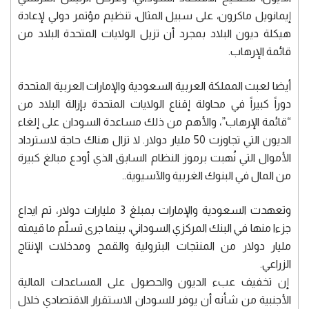
إيمانويل ماكرون، على سبيل المثال، تنظيم مؤتمر دولي لإعادة
هيكلة ديون البلاد بمجرد أن تزيل الولايات المتحدة البلاد من
قائمة الإرهاب.
أيضا لعبت المملكة العربية السعودية والإمارات العربية المتحدة
دوراً كبيراً في محاولة إقناع الولايات المتحدة بإزالة البلاد من
“قائمة الإرهاب”، والأهم من ذلك مساعدة السودان على إلغاء
الديون التي تجاوزت 50 مليار دولار. لا تزال هناك حاجة لاسترداد
الأموال التي نُهبت برموز النظام السابق الذي أودع مبالغ كبيرة
من المال في البنوك الغربية والآسيوية..
وتعهدت السعودية والإمارات بمبلغ 3 مليارات دولار، تم ايداع
جزءا منها في البنك المركزي السوداني، بينما جرى تسلّم ما قيمته
مليار دولار من المنتجات البترولية والقمح ومدخلات الإنتاج
الزراعي.
إن تخفيف عبء الديون والحصول على المساعدات المالية
الأجنبية من شأنه أن يوفر للسودان الاستقرار الاقتصادي خلال