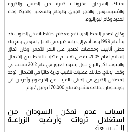
يمتلك السودان مخزونات كبيرة من الجبس والكروم
والأسبستوس والحجر الجيري والرخام والمنغنيز والميكا وخام
الحديد وخام اليورانيوم.
وكان تصدير النفط الذي تقع معظم احتياطياته في الجنوب قد
بدأ عام 1999 وقد أدى إلى زيادة كبيرة في الدخل القومي. وتم بناء
خطي أنابيب ومحطات تصدير على البحر الأحمر. وكان اتفاق
السلام لعام 2005، يقضي تقسيم عائدات النفط بين الشمال
والجنوب. لكن النزاع حول رسوم العبور في عام 2012 تسبب في
وقف الإنتاج. هنالك عمليات تنقيب جارية حاليًا في الشمال. توجد
المصافي الكبرى في الجيلي بالقرب من الخرطوم وأخريين في
بورتسودان بطاقة مشتركة تبلغ 170،000 برميل / يوم.
أسباب عدم تمكن السودان من
استغلال ثرواته وأراضيه الزراعية
الشاسعة