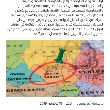
الواسعة والمياه الوفيرة، إلا أن الحكومات الطائفية والحزبية
والعسكرية المتعاقبة التي جعلت البلاد رهينة للمعارك السياسية
والأيدولوجية تسببت في تعطيل التنمية بالبلاد. وبالتالي لم يتمكن
السودان خلال الحقب السابقة من تحقيق الرخاء والاستقرار لسكانه
ناهيك عن الأمن الغذائي لجواره العربي والإقليمي. وبعد أن كان
السودان يلقب بـ(سلة غذاء العالم)، انحدر إلى ذيل القائمة في مؤشر
الدول الفاشلة عالميا الذي تعده سنويا مجلة فورين بوليسي بدعم من
صندوق السلام الأميركي. كما بلغ معدل الفقر 47%.
,
د. سمية آدم عيسى
الاثنين, 18 نوفمبر, 2019