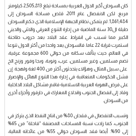
كان السودان أكبر الدول العربية بمساحة تبلغ 2,505,813 كيلومتر
مربع. لكن الانفصال عام 2011، قلص مساحة السودان إلى
1,861,484. لم يتمكن نظام الجبهة الإسلامية الذي حكم السودان
طيلة ال30 سنة الماضية من إدارة التنوع العرقي والاثني والديني
الكبير مما تسبب في انفراط عقد البلاد بعد حروب طاحنة
استمرت قرابة 22 عاما. فالسودان يعد واحدا من أكثر الدول تنوعا
في العالم، حيث يتألف سكانه من حوالي 600 مجموعة عرقية،
تضم مسلمين، وغير مسلمين، عرب، ونوبة، وبجا وفور وزنج الخ
على سبيل المثال، وهؤلاء يتحدثون أكثر من 400 لغة ولهجة. إن
فشل الحكومات المتعاقبة في إدارة هذا التنوع الهائل والإصرار
على فرض الهوية العربية الاسلامية فاقم مشاكل البلاد الداخلية
وقاد إلى انفصال الجنوب واندلاع المعارك في دارفور وأجزاء أخرى
من السودان.
وتسبب الانفصال في فقدان 80% من انتاج النفط الذي يتركز في
الجنوب، كما زادت نسبة المساحات المصنفة “قاحلة” من 65%
إلى 90%. أيضا فقد السودان حوالي 55% من عائداته المالية،