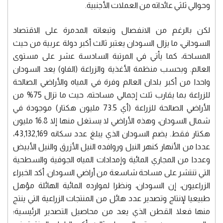
وحوالي ثلثي عائداته من العملات الأجنبية.
لكن بالرغم من الانفصال وتبعاته المدمرة على الاقتصاد
السوداني، ما يزال السودان يعتبر ثالث أكبر دولة عربية من حيث
المساحة، كما يأتي في المرتبة السادسة عشر على مستوى
العالم. وبحسب منظمة الأغذية والزراعة (الفاو) يعد السودان
واحدا من أكبر بلدان العالم وفرة في المياه والأراضي الصالحة
للزراعة بما يقارب ثلث إجمالي مساحته، حيث ما تزال 75% من
الأراضي الصالحة للزراعة (أي 73.5 مليون هكتار) موجودة في
شمال السودان، وهذه الأراضي لا يستغل منها إلا 16.8 مليون
هكتار فقط. يضم السودان الذي يبلغ عدد سكانه 43,132,169،
عددا من الأنهار كنهر النيل وروافده النيل الأزرق والنيل الأبيض
وعددا من المجاري المائية وإمدادات المياه الجوفية والسطحية
التي تنتشر على مساحة شاسعة من أراضي السودان. أكد الخبراء
الزراعيون، إن السودان، ونظرا لموارده المائية الهائلة مؤهل
طبيعيا لإنتاج وتصدير عدد هائل من المنتجات الزراعية التي ينتج
منها فعلا القطن الذي يعد من محاصيل التصدير الرئيسية؛