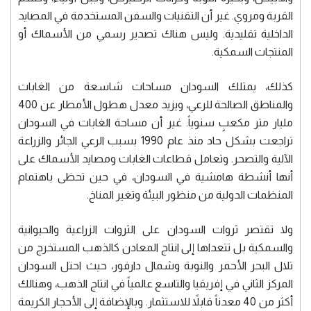
القربة ومروي. غير أن التقنيات والسفن المستخدمة في المصايد
الداخلية تقليدية. وليس هناك تصدير رسمي من الأسماك أو
المنتجات السمكية.
كذلك، يمتلك السودان مساحات شاسعة من الغابات
والمناطق الصالحة للرعي، ويزيد معدل هطول الأمطار عن 400
مليار متر مكعبٍ سنوياً. غير أن مساحة الغابات في السودان
تراجعت بشكل حاد منذ عام 1990 بسبب الرعي الجائر والزراعة
الآلية والتصحر. وتعامل قطاعات الغابات ومصايد الأسماك على
أنها أنشطة هامشية في السودان، في حين تحظى باهتمام
المنظمات الدولية من منظور البيئة وتغير المناخ.
ولا تقتصر ثروات السودان على الثروات الزراعية والحيوانية
والسمكية بل تتعداها إلى انتاج المعادن كالذهب المستخرج من
تلال البحر الأحمر والنوبة وشمال دارفور، حيث احتل السودان
المركز الثاني في إفريقيا والتاسع عالمياً في انتاج الذهب، وهنالك
أكثر من 40 معدناً قابلاً للاستثمار. وبالإضافة إلى الأحجار الكريمة