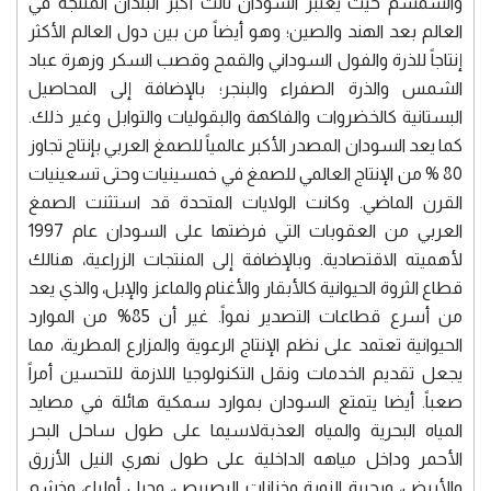
والسمسم حيث يعتبر السودان ثالث أكبر البلدان المنتجة في
العالم بعد الهند والصين؛ وهو أيضاً من بين دول العالم الأكثر
إنتاجاً للذرة والفول السوداني والقمح وقصب السكر وزهرة عباد
الشمس والذرة الصفراء والبنجر؛ بالإضافة إلى المحاصيل
البستانية كالخضروات والفاكهة والبقوليات والتوابل وغير ذلك.
كما يعد السودان المصدر الأكبر عالمياً للصمغ العربي بإنتاج تجاوز
80 % من الإنتاج العالمي للصمغ في خمسينيات وحتى تسعينيات
القرن الماضي. وكانت الولايات المتحدة قد استثنت الصمغ
العربي من العقوبات التي فرضتها على السودان عام 1997
لأهميته الاقتصادية. وبالإضافة إلى المنتجات الزراعية، هنالك
قطاع الثروة الحيوانية كالأبقار والأغنام والماعز والإبل، والذي يعد
من أسرع قطاعات التصدير نمواً. غير أن 85% من الموارد
الحيوانية تعتمد على نظم الإنتاج الرعوية والمزارع المطرية، مما
يجعل تقديم الخدمات ونقل التكنولوجيا اللازمة للتحسين أمراً
صعباً. أيضا يتمتع السودان بموارد سمكية هائلة في مصايد
المياه البحرية والمياه العذبةلاسيما على طول ساحل البحر
الأحمر وداخل مياهه الداخلية على طول نهري النيل الأزرق
والأبيض، وبحيرة النوبة وخزانات الرصيرص، وجبل أولياء، وخشم