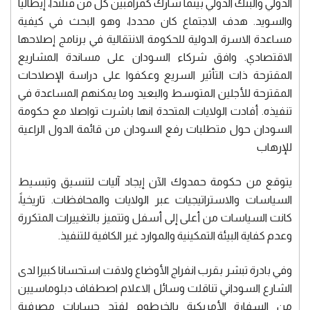
الدولي والبنك الدولي بينما شارك كمراقبين كل من فنلندا، إيطاليا
والسويد. هدف الاجتماع كان محددا، وهو البحث في كيفية
مساعدة الاسرة الدولية للحكومة الانتقالية في برنامج إصلاحها
الاقتصادي. وافق شركاء السودان على مساندة المشاريع
المقترحة ذات التأثير السريع وعكفوا على دراسة الإصلاحات
المقترحة للأجلين المتوسط والبعيد وما يمكنهم المساعدة في
تنفيذه. أفادت الولايات المتحدة انها باشرت تواصلا مع حكومة
السودان حول متطلبات رفع السودان من قائمة الدول الراعية
للإرهاب
يتوقع من حكومة حمدوك الآن إيجاد آليات لتنسيق وتبسيط
السياسات والاستراتيجيات عبر الولايات والمحافظات. تاريخياً،
كانت السياسات من أعلى إلى أسفل وتتميز بالتغييرات المتكررة
وعدم كفاية البيئة التمكينية والموارد غير الكافية للتنفيذ.
وفي بادرة تبشر بقرب انفراج الأوضاع ولاقت استحسانا كبيرا لدى
الشارع السوداني تناقلت وسائل الاعلام اصطفاف دبلوماسيين
من السفارة الأمريكية بالخرطوم لفتح حسابات مصرفية