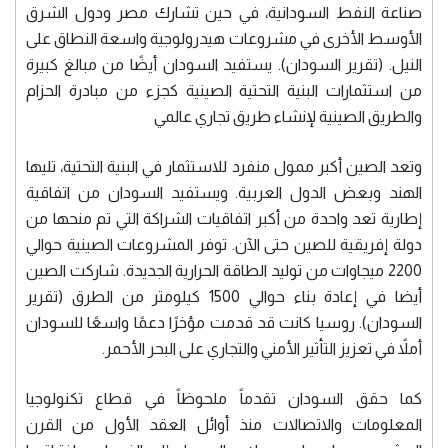
صناعة النفط السودانية، في حين تشارك مصر ودول الشرق
الأوسط الأخرى في مشروعات هيدرولوجية واسعة النطاق على
النيل. (تقرير السودان). يستفيد السودان أيضًا من مبالغ كبيرة
من استثمارات البنية التحتية الصينية كجزء من مبادرة الحزام
والطريق الصينية لإنشاء طريق تجاري عالمي
وتعد الصين أكبر ممول منفرد للاستثمار في البنية التحتية، تليها
الهند وبعض الدول العربية. ويستفيد السودان من اتفاقية
إطارية تعد واحدة من أكبر اتفاقيات الشراكة التي تم منحها من
دولة إفريقية للصين حتى الآن. توفر المشروعات الصينية حوالي
2200 ميجاوات من توليد الطاقة الحرارية الجديدة. شاركت الصين
أيضا في إعادة بناء حوالي 1500 كيلومتر من الطرق (تقرير
السودان). روسيا كانت قد قدمت مؤخرًا دعمًا واسعًا للسودان
أملاً في تعزيز التأثير الأمني والتجاري على البحر الأحمر.
كما حقق السودان تقدماً ملحوظاً في قطاع تكنولوجيا
المعلومات والاتصالات منذ أوائل العقد الأول من القرن