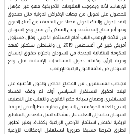
للإرهاب، لأنه وبموجب العقوبات الأمريكية فهو غير مؤهل
للحصول على تمويل من جهات الإقراض الدولية مثل صندوق
النقد الدولي والبنك الدولي فضلا عن التخفيف من أعباء الديون
وهو أمر يحتاج إليه بشدة. ومن الممكن أن يفتح رفع السودان
من قائمة الإرهاب الباب أمام الاستثمار الأجنبي. وقال مسؤول
أمريكي كبير في أغسطس 2019 إن واشنطن ستختبر تعهد
الحكومة الانتقالية الجديدة في السودان باحترام حقوق الإنسان
وحرية الرأي وكفالة دخول المساعدات الإنسانية قبل رفع
السودان من قائمة الدول الراعية للإرهاب.
لاجتذاب المستثمرين من القطاع الخاص والدول الأجنبية على
البلاد تحقيق الاستقرار السياسي أولا، ثم وقف الفساد
المستشري وضمان سيادة حكم القانون، والتغلب على التصنيف
السيئ للغاية للحوكمة في السودان مقارنة بنظرائه في إفريقيا.
السودان بحاجة إلى التغلب على مشكلة النقل خاصة في المناطق
الريفية لضمان استثمار الأراضي الزراعية بكفاءة. يعتبر تطوير
الطرق شرطا مسبقا ضروريا لاستغلال الإمكانات الزراعية