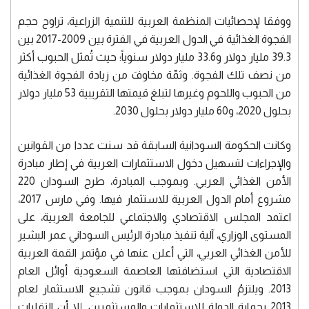
ووفقا لإحصائيات المنظمة العربية للتنمية الزراعية، تراوح حجم
الفجوة الغذائية في الدول العربية في الفترة بين 2009-2017 بين
39.3 مليار دولار و33.6 مليار دولار سنوياً؛ حيث تُمثل الحبوب أكثر
من نصف تلك الفجوة. وثمّة مخاوفَ من زيادة الفجوة الغذائية
من الحبوب واللحوم وغيرها لتبلغ قيمتها التقريبية 53 مليار دولار
بحلول 2020، و60 مليار دولار بحلول 2030.
وكانت الحكومة السودانية السابقة قد سنت عددا من القوانين
والإجراءات لتسهيل دخول الاستثمارات العربية في إطار مبادرة
الأمن الغذائي العربي. وبموجب المبادرة، طرح السودان 220
مشروع أمام الدول العربية للاستثمار فيها. وفي مارس 2017،
اعتمد المجلس الاقتصادي والاجتماعي للجامعة العربية، على
المستوى الوزاري، آلية تنفيذ مبادرة الرئيس السوداني عمر البشير
للأمن الغذائي العربي، التي أعلن عنها في مؤتمر القمة العربية
الاقتصادية التي استضافتها العاصمة السعودية أوائل العام
2013. ويلتزمُ السودان بموجب قانون تشجيع الاستثمار لعام
2013 بحماية الدولة للاستثمارات والمستثمرين. إلا أن التقلبات