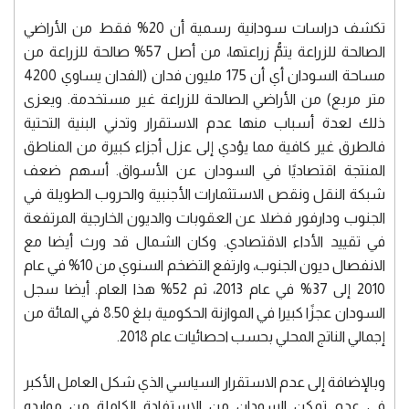
تكشف دراسات سودانية رسمية أن 20% فقط من الأراضي
الصالحة للزراعة يتمُّ زراعتها، من أصل 57% صالحة للزراعة من
مساحة السودان أي أن 175 مليون فدان (الفدان يساوي 4200
متر مربع) من الأراضي الصالحة للزراعة غير مستخدمة. ويعزى
ذلك لعدة أسباب منها عدم الاستقرار وتدني البنية التحتية
فالطرق غير كافية مما يؤدي إلى عزل أجزاء كبيرة من المناطق
المنتجة اقتصاديًا في السودان عن الأسواق. أسهم ضعف
شبكة النقل ونقص الاستثمارات الأجنبية والحروب الطويلة في
الجنوب ودارفور فضلا عن العقوبات والديون الخارجية المرتفعة
في تقييد الأداء الاقتصادي. وكان الشمال قد ورث أيضا مع
الانفصال ديون الجنوب، وارتفع التضخم السنوي من 10% في عام
2010 إلى 37% في عام 2013، ثم 52% هذا العام. أيضا سجل
السودان عجزًا كبيرا في الموازنة الحكومية بلغ 8.50 في المائة من
إجمالي الناتج المحلي بحسب احصائيات عام 2018.
وبالإضافة إلى عدم الاستقرار السياسي الذي شكل العامل الأكبر
في عدم تمكن السودان من الاستفادة الكاملة من موارده