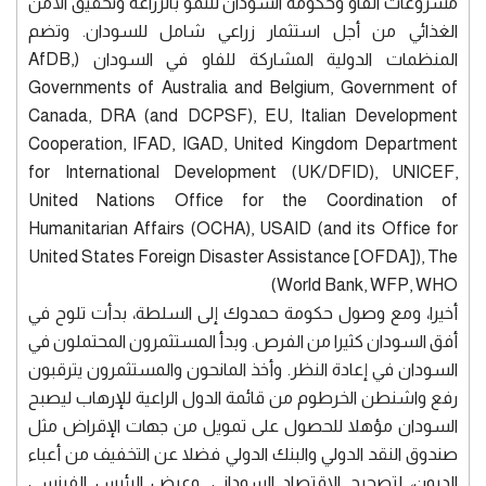
مشروعات الفاو وحكومة السودان للنمو بالزراعة وتحقيق الأمن
الغذائي من أجل استثمار زراعي شامل للسودان. وتضم
المنظمات الدولية المشاركة للفاو في السودان (AfDB,
Governments of Australia and Belgium, Government of
Canada, DRA (and DCPSF), EU, Italian Development
Cooperation, IFAD, IGAD, United Kingdom Department
for International Development (UK/DFID), UNICEF,
United Nations Office for the Coordination of
Humanitarian Affairs (OCHA), USAID (and its Office for
United States Foreign Disaster Assistance [OFDA]), The
World Bank, WFP, WHO)
أخيرا، ومع وصول حكومة حمدوك إلى السلطة، بدأت تلوح في
أفق السودان كثيرا من الفرص. وبدأ المستثمرون المحتملون في
السودان في إعادة النظر. وأخذ المانحون والمستثمرون يترقبون
رفع واشنطن الخرطوم من قائمة الدول الراعية للإرهاب ليصبح
السودان مؤهلا للحصول على تمويل من جهات الإقراض مثل
صندوق النقد الدولي والبنك الدولي فضلا عن التخفيف من أعباء
الديون، لتصحيح الاقتصاد السوداني. وعرض الرئيس الفرنسي