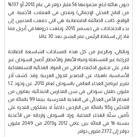
ديون هائلة (بلغ مجموعها 56 مليار دولار في عام 2018، أو 137%
من الناتج المحلي الإجمالي) ونقص في العملات الأجنبية. في
الواقع، كانت الضائقة الاقتصادية هي التي دفعت المدنيين إلى
بدء الاحتجاجات في ديسمبر 2018، وبلغت ذروتها في أبريل مما
قاد إلى اسقاط الرئيس عمر البشير، بعد 30 عامًا.
وبالتالي، وبالرغم من كل هذه المساحات الشاسعة الصالحة
للزراعة غير المستغلة ومياه الأنهار والأمطار، أصبح السودان غير
قادر على تحقيق الاكتفاء الذاتي من المواد الغذائية الاستهلاكية
الأساسية، ناهيك عن التصدير للدول العربية. وقد كشف آخر
تقرير لبرنامج الغذاء العالمي بالسودان لعام 2018، عن وجود 1.2
مليون طفل سوداني في سن المدارس الابتدائية، يعانون من
انعدام الأمن الغذائي في التغذية المدرسية. بينما 99 بالمائة من
اللاجئين و98 بالمائة من النازحين داخلياً، لا يمتلكون القدرة على
تأمين سلّة الغذاء المحلية. وزاد السودان وارداته من الأغذية
بنسبة 16 في المائة بين عامي 2012 و2013، من 2049 مليون
دولار إلى 2372 مليون دولار.