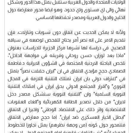
الولايات المتحدة والدول الغربية ستقبل بمثل هذا الدور وبشكل
نهائي والى اي مستوى واي حدود، وهو ايضا محور معارضة دول
الخليج والدول العربية ومصدر تحفظها الاساسي.
ولأنه لا يمكن الحديث عن اتفاق دون تسويات وتنازلات، فإن
تقديم الامر على انه نصر أمر يحتاج للفحص لوضعه في سياقه
الصحيح. في دراسة لها نشرها مركز الجزيرة للدراسات بعنوان
"ماذا بعد لوزان: حسن روحاني وفريقه في مواجهة الداخل"،
تلخص الباحثة الاردنية المختصة في الشؤون الايرانية د.فاطمة
الصمادي حجج مؤيدي الاتفاق في ان "ايران حققت نصراً" يتمثل
في "اعتراف دولي بان ايران تمتلك التقنية اللازمة في المجال
النووي" و"اقرار المجتمع الدولي بحق ايران في امتلاك التقنية
النووية السلمية" وان "التقنية النووية ستشكل مصدر دخل
لايران" من خلال تصدير الطاقة الكهربائية و"الغاء العقوبات
الاقتصادية واثر ذلك على الاقتصاد الوطني" واخيرا ان الاتفاق
"ابطل الخيار العسكري ضد ايران". اما حجج معارضي الاتفاق
فتتمحور حول كونه (من وجهة نظرهم) يمثل تجاوزا للخطوط
الحمراء لأنه "رتب التزامات قانونية امام المجتمع الدولي لا يمكن