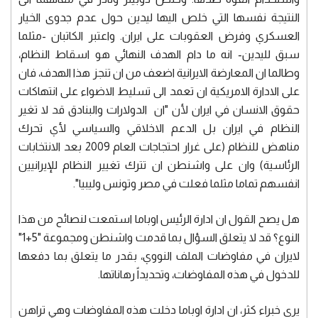
النتيجة نفسها التي خلص اليها ليدين حول عدم جدوى الخيار
العسكري وفرض العقوبات على ايران. واعتبر الكاتبان -مثلما
سبق لليدين- انه ما دام الهدف النهائي هو اسقاط النظام،
وطالما ان المعارضة الايرانية اضعف من ان تنجز هذا الهدف، فان
على الادارة الامريكية ان تعمد الى تسليط الاضواء على انتهاكات
حقوق الانسان في ايران لأن "ان الدولارات والبنادق قد لا تغير
النظام في ايران بل الدعم الاخلاقي والسياسي لأي تحرك
مناهض للنظام (على غرار احتجاجات العام 2009 بعد الانتخابات
الرئاسية) وان على واشنطن ان تترك تغيير النظام للإيرانيين
انفسهم تماما مثلما فعلت في مصر وتونس وليبيا".
هل يصح القول ان ادارة الرئيس اوباما استمعت لنصائح من هذا
النوع؟ قد لا يتعلق السؤال بما قدمت واشنطن ومجموعة "5+1"
لايران في مفاوضات الملف النووي، بقدر ما يتعلق بما دفعها
للدخول في هذه المفاوضات، وتحديداً رهاناتها.
يرى خبراء كثر، ان ادارة اوباما دخلت هذه المفاوضات وهي تراهن