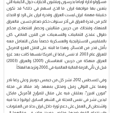
مسؤولو ادارة اوباما يدرسون ويقلبون الخيارات حول الكيفية التي
يتعين بها مواجهة ايران. ما الذي اسهم في ذلك؟ قد تكون
حقيقة مهمة: ايران ليست العراق. وقدرة ايران على الرد او الايذاء
اكبر من قدرة العراق في آخر سنوات حكم صدام حسين. فالعراق
المنهك وقتذاك من حربين متتاليتين وحصار اقتصادي محكم
طوال عقدي الثمانينات والتسعينات من القرن الماضي، كان
بالمقاييس الاستراتيجية والعسكرية خصماً يمكن التعامل معه
بأقل قدر من الخسائر، وهذا ما اثبته على الاقل الغزو الامريكي
للعراق عام 2003. لا ننسى ايضا ان امريكا نفسها كانت بعد غزو
العراق منهكة من حربين: افغانستان (2001) والعراق (2003)
قبل ان تأتي الازمة المالية العالمية في 2008 وتزيدها انهاكاً.
وفي اغسطس 2012، نشر كل من جيمس دوبينز وعلي رضا نادر
وهما على التوالي زميل ومحلل بمعهد راند مقالا في مجلة
"فورن افيرز"، يعلقان فيه على مقال للمؤرخ الأمريكي مايكل
ليدين نشر في نفس المجلة في الشهر السابق (يوليو) دعا فيه
واشنطن الى العمل على دعم ثورة داخل ايران بدلا من العقوبات
واستخدام القوة ضدها. وخلص دوبينز ونادر في مقالهما الى