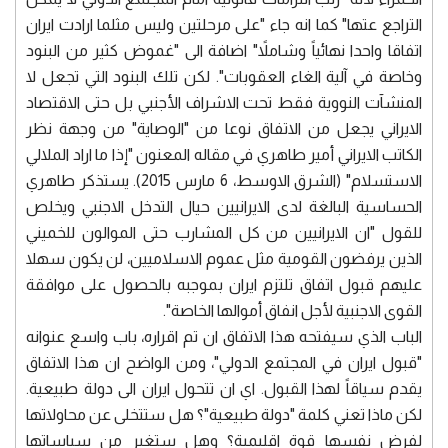
التراجع عتها" كما انه جاء "على مرحلتين وليس مثلما ارادت ايران
اتفاقا واحدا نهائياً وشاملاً" اضافة الى "غموض كثير من البنود
وخاصة في آلية الغاء العقوبات". لكن تلك البنود التي تجعل لا
المنشآت النووية فقط تحت الاشراف الأجنبي بل حتى الاقتصاد
الايراني يجعل من الاتفاق نوعا من "الوصاية" من وجهة نظر
الكاتب الايراني أمير طاهري في مقاله المعنون "إذا ما اراد الملالي
الاستسلام" (الشرق الاوسط، 6 مارس 2015). يستذكر طاهري
الحساسية البالغة لدى الايرانيين حيال التدخل الاجنبي ويخلص
للقول "ان الايرانيين من كل المشارب حتى الموالون للخميني
الذين يرفضون القومية مثل عموم الاسلاميين، لن يكون سهلا
عليهم قبول اتفاق تلتزم ايران بموجبه بالحصول على موافقة
القوى الاجنبية لأجل انفاق أموالها الخاصة".
الباب الذي سيفتحه هذا الاتفاق ان تم اقراره، باب واسع عنوانه
"قبول ايران في المجتمع الدولي"، ومن الواضح ان هذا الاتفاق
يقدم سياقاً لهذا القبول. اي ان تتحول ايران الى دولة طبيعية.
لكن ماذا تعني كلمة "دولة طبيعية"؟ هل ستتخلى عن محاولاتها
لفرض نفسها قوة اقليمية؟ وهل ستغير من سياساتها