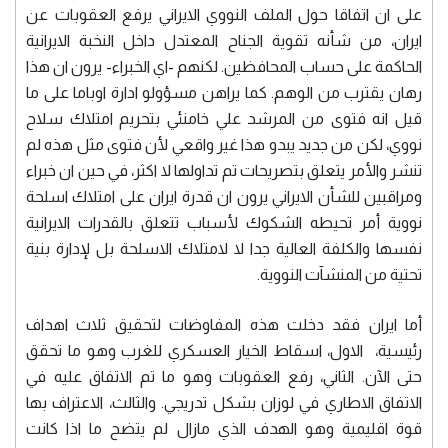
على ان اتفاقا حول الملف النووي الايراني يرفع العقوبات عن
ايران، من شأنه تقوية الجناح المعتدل داخل النخبة الايرانية
الحاكمة على حساب المحافظين. لكنهم -اي الخبراء- يرون ان هذا
رهان يقترب من الوهم. كما يراهن مسؤولو ادارة اوباما على ما
قيل انه فتوى من المرشد علي خامنئي بتحريم امتلاك سلاح
نووي، لكن من جديد يبدو هذا غير واقعي لأن فتوى مثل هذه لم
تنشر والأمر يتعلق بتصريحات تم تداولها لا اكثر، في حين ان خبراء
ومراقبين للشأن الايراني يرون ان قدرة ايران على امتلاك اسلحة
نووية أمر تحيطه الشكوك لأسباب تتعلق بالقدرات الايرانية
نفسها والكلفة العالية جدا لا لامتلاك الاسلحة بل لإدارة بنية
تحتية من المنشآت النووية.
أما ايران فقد دخلت هذه المفاوضات لتحقيق ثلاث اهداف
رئيسية، الاول، اسقاط الخيار العسكري للغرب وهو ما تحقق
حتى الآن. الثاني، رفع العقوبات وهو ما تم الاتفاق عليه في
الاتفاق الاطاري في لوزان بشكل تدريجي. والثالث، الاعتراف بها
قوة اقليمية وهو الهدف الذي مازال لم يتضح ما اذا كانت