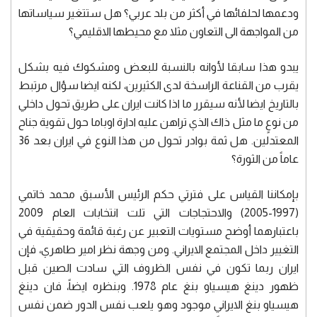
ودعمها لحلفائها في أكثر من بلد عربي؟ هل ستتغير سياساتها
من المواجهة الى التعاون مثلا مع محيطها الاقليمي؟
يبدو هذا سابقا لأوانه بالنسبة للبعض ومشكوك فيه بشكل
يقرب من القناعة الراسخة لدى الكثيرين، لكنه ايضا سؤال مرتبط
بالتاريخ ايضا لأنه سيقرر ما اذا كانت ايران على طريق تحول داخلي
من نوعٍ ما مثل ذاك الذي تراهن عليه ادارة اوباما حول تقوية جناح
المعتدلين. هل ثمة بوادر تحول من هذا النوع في ايران بعد 36
عاماً من الثورة؟
بإمكاننا القياس على فترتي حكم الرئيس الأسبق محمد خاتمي
(1997-2005) والاحتجاجات التي تلت انتخابات العام 2009
باعتبارهما أوضح مستويات التعبير عن رغبة قائمة وحقيقية في
التغيير داخل المجتمع الايراني. ومن وجهة نظر امير طاهري، فإن
ايران ربما تكون في نفس الظروف التي سادت الصين قبل
ظهور دينغ هيسياو بنغ عام 1978. وبنظره ايضاً، فان دينغ
هيسياو بنغ الايراني موجود وهو يلعب نفس الدور ضمن نفس