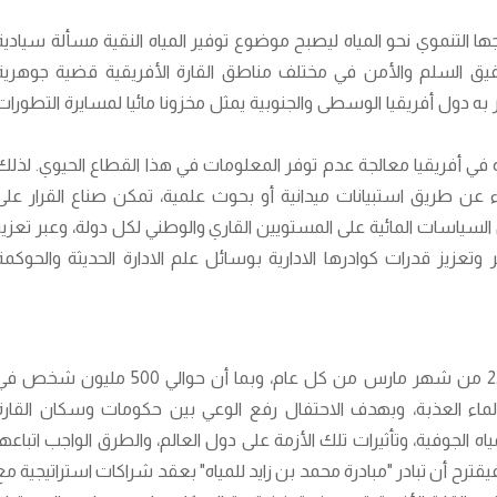
ا التنموي نحو المياه ليصبح موضوع توفير المياه النقية مسألة سيادية
قيق السلم والأمن في مختلف مناطق القارة الأفريقية قضية جوهرية
ر به دول أفريقيا الوسطى والجنوبية يمثل مخزونا مائيا لمسايرة التطورات
 في أفريقيا معالجة عدم توفر المعلومات في هذا القطاع الحيوي. لذلك
 عن طريق استبيانات ميدانية أو بحوث علمية، تمكن صناع القرار على
لسياسات المائية على المستويين القاري والوطني لكل دولة، وعبر تعزيز
عزيز قدرات كوادرها الادارية بوسائل علم الادارة الحديثة والحوكمة
وبمناسبة اليوم العالمي للمياه، الذي يصادف 22 من شهر مارس من كل عام، وبما أن حوالي 500 مليون شخص
ماء العذبة، وبهدف الاحتفال رفع الوعي بين حكومات وسكان القارة
مياه الجوفية، وتأثيرات تلك الأزمة على دول العالم، والطرق الواجب اتباعها
فيقترح أن تبادر "مبادرة محمد بن زايد للمياه" بعقد شراكات استراتيجية مع