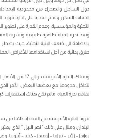
في داخل كل دولة، وبين دول أفريقيا المختلفة، ل
دول الساحل والصحراء من محدودية الإمدادات
الجفاف المتكرر وعدم القدرة على ادارة موارد
التحتية والمؤسسية، وعدم القدرة على تطوير الموا
وتعد ندرة المياه ظاهرة طبيعية وبشرية الم
بالاضافة الى ضعف البنية التحتية، حيث يضطر ا
طرق بدائية من أجل استخدامها للأغراض المحلية
تتداخل حدودها مع بعضها البعض، الأمر الذ
تفاقم ندرة المياه، مالم تكن هناك استثمارات كب
تتزود القارة الأفريقية من المياه انطلاقا من س
البلدان، ومثال على ذلك " نهر النيل " الذي يعتب
رواندا – زائير – تنزانيا – أوغندا – كينيا – أثي