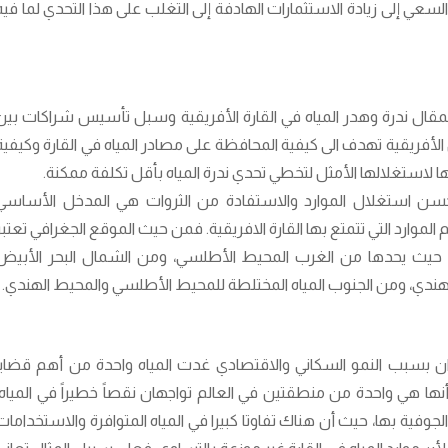
لسعي إلى زيادة الاستثمارات الهادفة إلى التغلب على هذا التحدي لما فيه
قال ندرة وهدر المياه في القارة الأفريقية وسبل تأسيس شراكات بين
الأفريقية تهدف الى كيفية المحافظة على مصادر المياه في القارة وكيفية
ا لاستغلالها الأمثل لتخطي تحدي ندرة المياه بأقل تكلفة ممكنة.
 بحسن استغلال الموارد والاستفادة من الثروات هي المدخل الأساسي
 الموارد التي تتمتع بها القارة الافريقية. فمن حيث الموقع الجغرافي تعتبر
ب، حيث يحدها من الغرب المحيط الأطلسي، ومن الشمال البحر الأبيض
هندي، ومن الجنوب المياه المختلطة للمحيط الأطلسي والمحيط الهندي.
ان بسبب النمو السكاني والاقتصادي غدت المياه واحدة من أهم قضايا
 أنها هي واحدة من منطقتين في العالم تواجهان نقصاً خطيراً في المياه،
الجوفية بها، حيث أن هناك تفاوتا كبيرا في المياه المتوافرة والاستخدامات