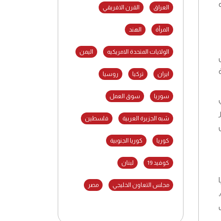
العراق
القرن الافريقي
المرأة
الهند
الولايات المتحدة الامريكيه
اليمن
ايران
تركيا
روسيا
سوريا
سوق العمل
شبه الجزيرة العربية
فلسطين
كوريا
كوريا الجنوبية
كوفيد 19
لبنان
مجلس التعاون الخليجي
مصر