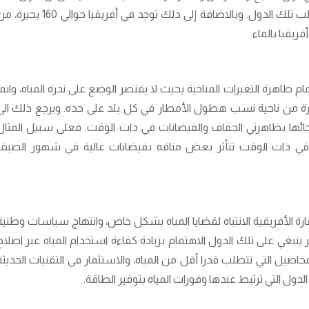
الأنهار مصدرا لعدم الاستقرار الحدودي بين أغلب تلك الدول. وبالاضافة إلى ذلك توجد في أفريقيا حوالي 160 ب
يقيا بالماء.
م ظاهرة التغيرات المناخية بحيث لا يقتصر الوضع على ندرة المياه، وانما
ة من ناحية نسب هطول الأمطار في كل بلد على حده. ويرجع ذلك الى
جائها بظاهرتي الجفاف والفيضانات في ذات الوقت. فعلى سبيل المثال
في ذات الوقت تتأثر بعض مناقه بفيضانات عالية في شهور الصيف
ارة الأفريقية الانتباه لقضايا المياه بشكل خاص، وانتهاج سياسات وطنية
 ينبغي على تلك الدول الاهتمام بزيادة كفاءة استخدام المياه عبر اصلاح
محاصيل التي تتطلب قدرا أقل من المياه، والاستثمار في التقنيات الحديثة
لدول التي ترتبط عندها وفورات المياه بتوفير الطاقة.