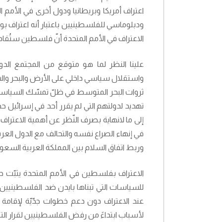
اعتراف أمريكا وبريطانيا ودول أخرى في الأم
ودبلوماسي للفلسطينيين باعتبار أنه اعتراف 
الاعتراف في الأمم المتحدة أنّ فلسطين ستُقام 
علينا النظر لما هو متوقع من المجتمع ال
واستقلال سياسي داخلي على الأرض والبحر والس
ثروات البحر المتوسط في ظلّ تمسّك السياسيين
تهديد لدولتهم التي لم يقرر أحد في إسرائيل ح
إلى ما لانهاية بصرف النّظر عن أهمية الاعترا
في إنهاء الصراع نفسه والتحالف مع الدول العرب
وربط اتفاق السلام بين المملكة العربية السعودي
الاعتراف بفلسطين في الأمم المتحدة يثبّت حق
للسياسات التي تبناها بايدن ضد الفلسطينيين ح
عند الاعتراف دون دعم خطوات جدّيّة لإقامة 
لأسباب ابتداءً من رفض الفلسطينيين لقرار التقسيم عام 1947 وانتهاءً بعملية 