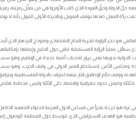
عه حلّ الدولة وحقّ العودة الذي كانت الأونروا هي من يمثّل رمزيته، رمزية
فت ردّة الفعل ضدها بوقف التمويل وبالدرجة الأولى للقول بأنه لا يوجد
لعالمي هو حجر الزاوية لتجربة النجاح الاقتصادي ونموذج الازدهار الذي أثبت
سهّل عملياً الرؤية المستقبلية لباقي دول الخليج وإيمانها بإمكانياتها،
 الدولية بدورها يعني بروز لتحديات أمنية جديدة في الإقليم وهو سبب
تحدة ومجلس الأمن لاستخدام المنبر الدولي في وقف الحرب، وهو سبب
هدنة ووقف دائم الإطلاق النار يتبعه اعتراف بالدولة الفلسطينية ويترافق
خيّليّة وضمن حدود جغرافية واقتصاد ذاتي الآليّة وليس مخطط هلامي
ي غزة هو جزء لا يتجزأ من مساعي الدول العربية لاحتواء التصعيد الحاصل
طينية هو الهدف الاستراتيجي الذي تتوسط دول المنطقة للوصول إليه