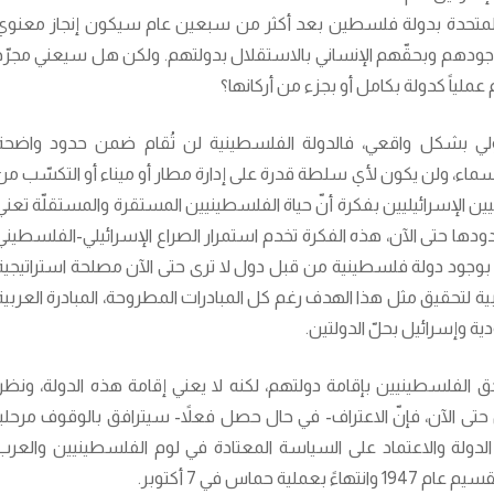
م المتحدة بدولة فلسطين بعد أكثر من سبعين عام سيكون إنجاز معنوي
بوجودهم وبحقّهم الإنساني بالاستقلال بدولتهم. ولكن هل سيعني مجرّد
عملياً كدولة بكامل أو بجزء من أركانها؟
دولي بشكل واقعي، فالدولة الفلسطينية لن تُقام ضمن حدود واضحة
ماء، ولن يكون لأي سلطة قدرة على إدارة مطار أو ميناء أو التكسّب من
 الإسرائيليين بفكرة أنّ حياة الفلسطينيين المستقرة والمستقلّة تعني
دودها حتى الآن، هذه الفكرة تخدم استمرار الصراع الإسرائيلي-الفلسطيني
ف بوجود دولة فلسطينية من قبل دول لا ترى حتى الآن مصلحة استراتيجية
ية لتحقيق مثل هذا الهدف رغم كل المبادرات المطروحة، المبادرة العربية
ة وإسرائيل بحلّ الدولتين.
 الفلسطينيين بإقامة دولتهم، لكنه لا يعني إقامة هذه الدولة، ونظراً
تى الآن، فإنّ الاعتراف- في حال حصل فعلاً- سيترافق بالوقوف مرحلياً
الدولة والاعتماد على السياسة المعتادة في لوم الفلسطينيين والعرب
حماس في 7 أكتوبر.