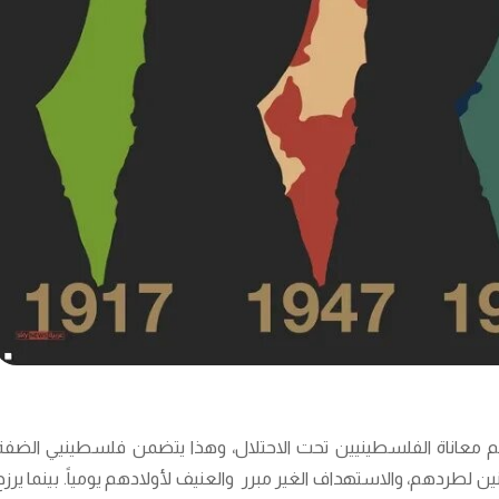
م معاناة الفلسطينيين تحت الاحتلال، وهذا يتضمن فلسطينيي الضفة
ن لطردهم، والاستهداف الغير مبرر والعنيف لأولادهم يومياً. بينما يرزح