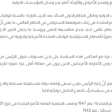
انتشار الأمراض والأوبئة، أمام عجز وشلل المؤسسات الدولية.
ولية وبالتالي النظام الدولي السائد بعد الحرب الباردة. بالنسبة للولايات
المتحدة هي إثبات لموقعها الاستراتيجي في النظام العالمي، ما يعني أنّ
ظام عالمي جديد يخدم منافسيها الصين وروسيا، ما يجعل الضرر الذي
اراً بالمصالح الاستراتيجية للولايات المتحدة الأمريكية ولدورها في حماية
حرب غزة مع انعكاس هذه السياسة على تدني مستويات قبول الرئيس من
ومن الأفارقة الأمريكيين الذين يرون في معاناة أهل غزة صورة لتاريخ
 ميلر أنّ إدارة الرئيس بايدن تسعى لإقامة دولة فلسطينية مستقلة والذي
ن سياسة رأب الصدع الحاصل دولياً وداخلياً.
ماذا يعني الاعتراف بالدولة الفلسطينية في الأمم المتحدة؟ عام 1947 وضعت الجمعية العا
ئيل عام 1948.