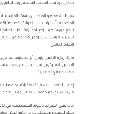
سكان غزة تحت القصف المستمر وحملة التجويع و
هذا المشهد هو الوباء الذي يتهدّد المؤسسات الد
المتحدة فإنّ المؤسسات الدولية وخصوصاً الأمم 
تراجع دورها هو تراجع لدور واشنطن لصالح ن
تتسبب به السياسات الأمريكية تجاه حرب غزة، إضر
النظام العالمي.
تُدرك إدارة الرئيس بايدن أثر تعاطيها مع 
الناخبين الأمريكيين من أصول عربية ومسلمة 
معاناتهم مع العنصرية.
إعلان المتحدث باسم الخارجية الأمريكية ماثيو
جاء بالتنسيق مع موقف بريطاني مماثل هو جزء م
خطة لتقسيم فلسطين والتي تلاها إعلان دولة إسرا