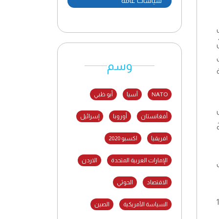
سياسات عامة
وسم
NATO
آسيا
أبو ظبي
أفغانستان
أوروبا
إسرائيل
افريقيا
اكسبو 2020
الإمارات العربية المتحدة
الاردن
الاقتصاد
الحوثي
مة للأمم المتحدة في قرار 181
السياسة الأمريكية
الصين