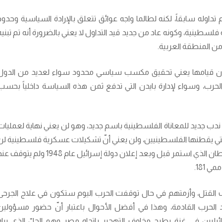
وله سابقاً، لكنه لطالما واجه عوائق تتعلق بالإرادة السياسية وحدود
لسطينية، وكونه عاد من جديد قيد التداول لا يعني بالضرورة أنه تم تبنيه
ن المنطقة العربية.
لة بدون قيامها يعني تحقيق مكسب سياسي محدود سواء لعديد من الدول
ات الحرب، وسواء لإدارة بايدن التي تدفع ثمن هذه السياسة داخلياً بحسب
ندب جديد للمعاناة الفلسطينية باسم جديد، وهو لن يعني نهاية لعمليات
التي يقطنها الفلسطينيين، ولن يعني أنّ تشكيلات عسكرية فلسطينية لن
تتأسس كردّة فعل، كما لن يعني توقّف الاستيطان الذي استمر قبل وبعد إعلان دولة إسرائيل عام 1948 ولم يتوق
 181.
القتل، وأزمتهم في حال توقفت الحرب اليوم ستكون في علاج الجرحى
الحرب القادمة، وهذا في أفضل الأحوال باعتبار أنّ حضور مسؤولين
يليين في غزة يطرح مخاوف التهجير باتجاه مصر وهو الحلّ الذي يراه