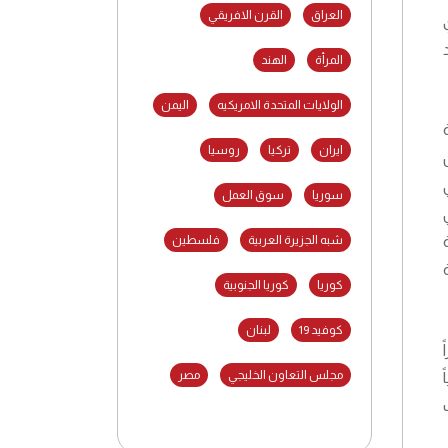
العراق
القرن الافريقي
المرأة
الهند
الولايات المتحدة الامريكيه
اليمن
ايران
تركيا
روسيا
سوريا
سوق العمل
شبه الجزيرة العربية
فلسطين
كوريا
كوريا الجنوبية
كوفيد 19
لبنان
مجلس التعاون الخليجي
مصر