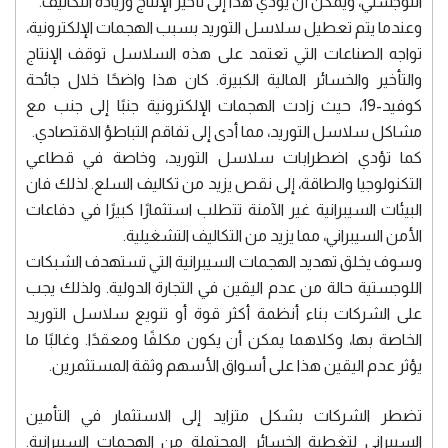
اللوجستي، ويمكن أن يؤدي هذا إلى تأخير الإنتاج وزيادة التكاليف.
وعندما يتم تعطيل سلاسل التوريد بسبب الهجمات الإلكترونية،
تواجه الصناعات التي تعتمد على هذه السلاسل توقف الإنتاج
والتأخير والخسائر المالية الكبيرة. كان هذا واضحًا خلال جائحة
كوفيد-19، حيث زادت الهجمات الإلكترونية جنبًا إلى جنب مع
مشاكل سلاسل التوريد، مما أدى إلى تفاقم التباطؤ الاقتصادي.
كما تؤدي اضطرابات سلاسل التوريد، وخاصة في قطاعي
التكنولوجيا والطاقة، إلى نقص يزيد من تكاليف السلع. لذلك فان
البيئات السيبرانية غير الآمنة تتطلب استثمارًا كبيرًا في دفاعات
الأمن السيبراني، مما يزيد من التكاليف التشغيلية.
وسوف يخلق تهديد الهجمات السيبرانية التي تستهدف الشبكات
اللوجستية حالة من عدم اليقين في التجارة الدولية. ولذلك يجب
على الشركات بناء أنظمة أكثر قوة أو تنويع سلاسل التوريد
الخاصة بها، وكلاهما يمكن أن يكون مكلفًا ومعقدًا. وغالبًا ما
يؤثر عدم اليقين هذا على أسواق الأسهم وثقة المستثمرين.
تضطر الشركات بشكل متزايد إلى الاستثمار في التأمين
السيبراني لتغطية الخسائر المحتملة من الهجمات السيبرانية.