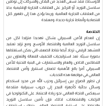
الأوسط)، فقد تسعى العديد من البلدان والشركات إلى توطين
سلاسل التوريد أو التركيز على العلاقات التجارية الإقليمية بدلا
من العلاقات التجارية العالمية. وربما يؤدي هذا إلى ظهور كتل
اقتصادية وأنماط تجارية جديدة. ومعقدة
الخلاصة
إن انعدام الأمن السيبراني يشكل تهديدا متزايدا لكل من
سلاسل التوريد العالمية والاقتصاد الأوسع. ومع تزايد تعقيد
المشهد الرقمي، تزداد أيضا نقاط الضعف التي يمكن استغلالها
بصورة سيئة. تعد استراتيجيات التخفيف الفعالة والتعاون بين
القطاعين الخاص والعام والاستثمارات في البنية التحتية للأمن
السيبراني أمرا بالغ الأهمية لضمان استقرار وأمن الاقتصاد
العالمي في مواجهة هذه التحديات.
ان تطور الصراع بين إسرائيل وحزب الله من مجرد استخدام
وسائل بدائية كأجهزة البيجر إلى حروب سيبرانية متقدمة
سيعكس الاتجاه العالمي نحو زيادة الاعتماد على التكنولوجيا في
النزاعات والاقتصادات. لذلك، فإن تأمين سلاسل التوريد
والحفاظ على استقرار الاقتصاد العالمي يتطلب استثمارات