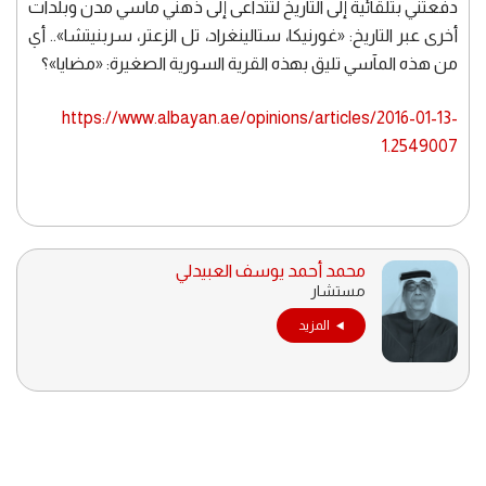
دفعتني بتلقائية إلى التاريخ لتتداعى إلى ذهني مآسي مدن وبلدات
أخرى عبر التاريخ: «غورنيكا، ستالينغراد، تل الزعتر، سربنيتشا».. أي
من هذه المآسي تليق بهذه القرية السورية الصغيرة: «مضايا»؟
https://www.albayan.ae/opinions/articles/2016-01-13-
1.2549007
محمد أحمد يوسف العبيدلي
مستشار
المزيد