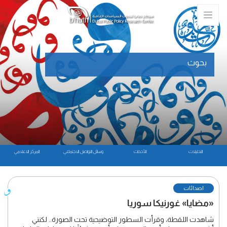
بحوث
التحليلات
الأحداث
وسائل التواصل الاجتماعي
المركز الاعلامي
اصدائات
«مضايا» غورنيكا سوريا
شاهدت اللقطة، وقرأت السطور التوضيحية تحت الصورة.. لكنني