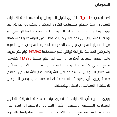
السودان
تعد الإمارات
الشريك
التجاري الأول للسودان. بدأت مساعدة الإمارات
للسودان منذ مطلع سبعينات القرن الماضي، بمشروع طريق هيا
بورتسودان الذي يربط ولايات السودان المختلفة بمينائها الرئيسي، ثم
توالت المشاريع التي نفذتها الإمارات، فضلا عن التوسط والمساهمة
في استقرار السودان وإرساء الحكومة المدنية. السودان غني بالمياه
والأراضي الصالحة للزراعة (والتي تبلغ مساحتها
681,862
كيلومتر مربع،
والتي تفوق مساحة أوكرانيا الزراعية التي تبلغ فقط
413,290
كيلومتر
مربع، والتي كشفت الحرب الحالية مدى أهميتها للأمن الغذائي).
يستطيع السودان الاستفادة من الشراكات مع الأشقاء في تحقيق
حلم كثيرين بأن يصبح "سلة غذاء" العالم حقا. حاليا، يحتاج السودان
للاستقرار السياسي والأمني للإنطلاق.
ويرى الخبراء أن الإمارات تستطيع، وتحت مظلة الشراكة لتطوير
المجالات المختلفة ولتحقيق الأمن الغذائي والاستقرار، البناء على
جهودها السابقة مع الدول الافريقية والتمهيد لمبادراتها بالدعوة