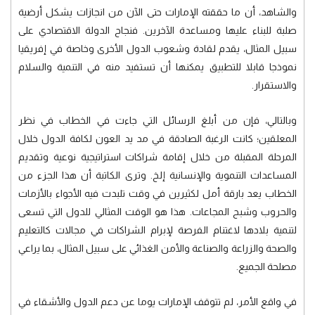
والشاهد، أن ما حققته الإمارات حتى الآن من انجازات يشكل أرضية
صلبة للبناء عليها ومساعدة الآخرين. فنجاح الدولة الاقتصادي على
سبيل المثال، يقدم لقادة وشعوب الدول الأخرى وخاصة في إفريقيا
نموذجا قابلا للتطبيق يمكنها أن تستفيد منه في التنمية والسلام
والاستقرار.
وبالتالي، فإن من أبلغ الرسائل التي جاءت في الخطاب في نظر
المعلقين؛ كانت الرغبة الصادقة في مد يد العون لكافة الدول خلال
المرحلة المقبلة من خلال إقامة شراكات استراتيجية نوعية وتقديم
المساعدات التنموية والإنسانية إلخ. وترى الكاتبة أن هذا الجزء من
الخطاب يعد بارقة أمل لكثيرين في وقت تلبدت فيه الأجواء بالأزمات
والحروب وشبح المجاعات. هذا هو الوقت المثالي للدول التي تسعى
لتنمية بلادها لاغتنام الفرصة لإبرام الشراكات في مجالات كالتعليم
والصحة والزراعة والصناعة والأمن الغذائي على سبيل المثال، بما يراعي
مصلحة الجميع.
في واقع الأمر، لم تتوقف الإمارات يوما عن دعم الدول والأشقاء في