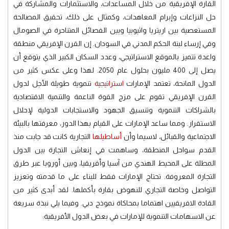
القارة الإفريقية من خلال المساعدات، والاستثمارات والمشاركة في
حل النزاعات وإبرام المعاهدات، وكمثال على ذلك، تحقيق المصالحة
المستعصية بين اريتريا واثيوبيا وبين الفصائل المتناحرة في الصومال
وفي إرساء لبنة الحكم المدني في السودان. إن القرن الإفريقي منطقة
واعدة تتميز بالموقع الاستراتيجي، وعدد السكان الكبير الذي يتوقع أن
يصل إلى 400 مليون بحلول عام 2050. لهذا وعلى عكس كثير من
الدول المانحة، تعتمد الإمارات
استراتيجية
تنموية طويلة الأجل لدول
القرن الإفريقي تقوم على مزج القوة الناعمة والتنمية الاقتصادية
بالشراكات التنموية وتنسيق الجهود والاستجابات الدولية لإحلال
الاستقرار. ومما ساعد الإمارات على القيام بهذا الدور، معرفتها بالبيئة
الاجتماعية والقبائل، لاسيما وأن
أساطيلها
التجارية كانت قد جابت منذ
القدم سواحل المنطقة، وساهمت في إنعاش التجارة بين الدول
المطلة على المحيط الهندي من آسيا وأفريقيا، وبين أوروبا عبر طرق
التجارة المعروفة. تحتاج الإمارات فقط للبناء على ما قدمته وتعزيز
التواصل وخاصة التجاري للنهوض بقارة بأكملها. لقد أبدى كثير من
القادة الافريقيين اهتماما بمحاكاة نموذج دبي. وفيما يلي نبذة سريعة
عن الاسهامات التنموية للإمارات في بعض الدول الأفريقية: