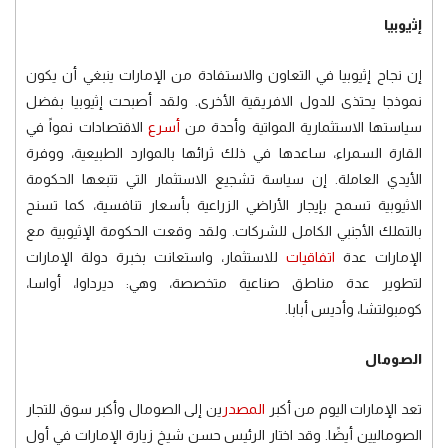
إثيوبيا
إن نجاح إثيوبيا في التعاون والاستفادة من الإمارات ينبغي أن يكون
نموذجا يحتذى للدول الافريقية الأخرى. ولقد أصبحت إثيوبيا بفضل
سياستها الاستثمارية المواتية وأحدة من
أسرع
الاقتصادات نمواً في
القارة السمراء، ساعدها في ذلك ثرائها بالموارد الطبيعية، ووفرة
الأيدي العاملة. إن سياسة تشجيع الاستثمار التي تتبعها الحكومة
الاثيوبية تسمح بإيجار الأراضي الزراعية بأسعار تنافسية، كما تسنح
بالتملك الأجنبي الكامل للشركات. ولقد وقعت الحكومة الإثيوبية مع
الإمارات عدة
اتفاقيات
للاستثمار، واستعانت بخبرة دولة الإمارات
لتطوير عدة مناطق صناعية متخصصة، وهي: ديرداوا، أواسا،
كومبولتشا، وأديس أبابا.
الصومال
تعد الإمارات اليوم من أكبر
المصدر
ين إلى الصومال وأكبر سوق للتجار
الصوماليين أيضًا. وقد اختار الرئيس حسن شيخ زيارة الإمارات في أول