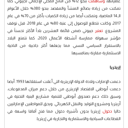
عملياتها،
وساهمت
بنحو 12% من الناتج المحلي الإجمالي لجيبوتي، كما
تمكنت من زيادة بضائع المنشأ والمقصد بنحو 380% خلال الأعوام
الـ14 الماضية، وتمكنت أيضا من زيادة الكميات بأكثر من 70% في عام
2017، وكانت تتطلع للوصول إلى عتبة 80% في عام 2018، قبل توقف
المشروع.
تعتبر
جيبوتي ضمن قائمة العشرين بلداً الأكثر تحسناً في
مؤشر سهولة ممارسة أنشطة الأعمال 2020، كما تتمتع البلاد
بالاستقرار السياسي النسبي مما يجعلها أكثر جاذبية من الناحية
الاستثمارية مقارنة بمنافسيها.
إريتريا
دعمت الإمارات ولادة الدولة الإريترية التي أعلنت استقلالها 1993. أيضا
دعمت أبوظبي الاقتصاد الإريتري من خلال دعم ميزان المدفوعات،
وسبق ذلك دعم صندوق أبوظبي للتنمية مشاريع البنية التحتية في
أريتريا ومشروع التوليد والنقل الكهربائي
.
ويحق للمواطنين الإماراتيين
حاليا
دخول
إريتريا بدون تأشيرة دخول مما فتح آفاقا واسعة في
القطاعات السياحية والاستثمارية والتجارية في إريتريا.