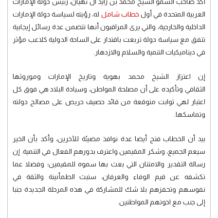
أكد صاحب السمو الشيخ محمد بن زايد آل نهيان، رئيس دولة الإمارات
العربية المتحدة في أول
خطاب شامل
له، رؤيته لسياسة دولة الإمارات
الداخلية والخارجية، والتي يرى المراقبون أنها تتضمن عدة رسائل إيجابية
تتفق مع سياسة دولة تربعت باقتدار على الساحة الدولية كلاعب مؤثر
في ديناميكيات التنمية والسلام والازدهار.
إن اعتزاز الشيخ محمد بهوية وتاريخ الإمارات وموروثها
الثقافي وتأكيده على أن مصلحة المواطن، وسيادة البلاد هي فوق كل
اعتبار لهي ثوابت متوقعة من قائد حصيف حريص على مصالح دولته
وتماسكها.
بيد أن الخطاب فتح أيضا عدة نوافذ مضيئة للآخرين، وأكد بأن الخير
سيعم الجميع، وشكر المقيمين واعترف بدورهم الفعال في التنمية. إن
رسالة التقدير والامتنان التي بعث بها سموه للمقيمين؛ وفضلا عما
تكشفه عن قيم الوفاء والعرفان، ستبث الطمأنينة والثقة في
نفوسهم وتحفزهم بلا شك للمشاركة في هذه المرحلة الجديدة جنبا
إلى جنب مع اخوتهم المواطنين.