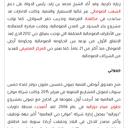
زيارة خارجية. وقد أكد الشيخ محمد بن زايد، رئيس الدولة على دعم
الشعب الصومالي
عبر ثنائية الاستقرار والتنمية. وكانت الامارات قد
ساعدت في
مكافحة
القرصنة، وتدريب خفر السواحل، كما تولت
مشروع بناء السدود في المدن الصومالية، وقادت مبادرة المصالحة
بين الأطراف الصومالية المختلفة التي توجت بميثاق دبي 2012 الذي يُعد
الاتفاق الأول من نوعه بين الحكومة الصومالية وحكومة أرض
الصومال منذ أكثر من 21 عاماً، كما تعتبر دبي
المركز المصرفي
للعديد
من الشركات الصومالية.
جيبوتي
منح صندوق أبوظبي للتنمية جيبوتي خمسين مليون دولار لمدة خمس
سنوات لتمويل المشاريع التنموية في فبراير 2015. وكانت شركة موانئ
دبي العالمية قد أبرمت أول عقودها في الخارج مع جيبوتي بمشروع
تطوير ميناء دوراليه
في عام 2006. لقد
أصبحت
محطة حاويات
"دوراليه" بفضل إدارة شركة "موانئ دبي العالمية" أكبر جهة توظيف
وأكبر مصدر للدخل في البلاد وحققت أرباحا سنوية منذ انطلاق