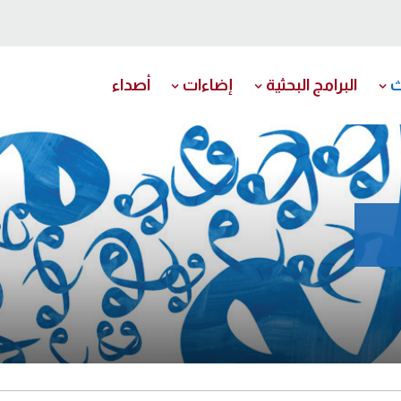
ث
البرامج البحثية
إضاءات
أصداء