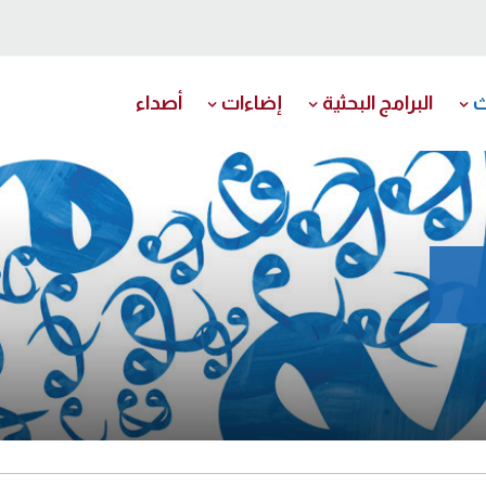
ث
البرامج البحثية
إضاءات
أصداء