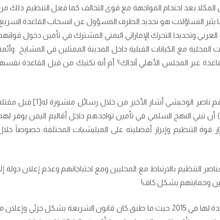
 المكلا بعد احتدام المواجهة مع قوى التحالف كما فعل التنظيم ذلك من
في زنجبار التابعة لمحافظة أبين 2012. وما يثير التساؤلات هو تحديد الطرف المسؤول عن انسحاب القاعدة السريع
ربي وتحديدا التحرك الإماراتي اليمني المشترك في تأمين دخول قواتهم
 المحلية مع الكيانات القبلية داخل المدينة الممثلين في المشايخ وأئمة
عدة عبر المجلس الأهلي آنذاك؟ أم أنه تكتيك من قبل القاعدة نفسها
في تصريحات لقيادات راحلة داخل اليمن وأبرزهم ناصر الوحيشي أشار الأخير من خلال رسائل منشورة له[1] قبل
(قتل بواسطة طائرة بدون طيار في عام 2015) أن تبني النهج السلمي في تأمين تواجدهم داخل أقاليم اليمن يوفر له
وة التنظيم وإبراز أفضليته على الميليشيات المختلفة خصوصاً خلال
صر التنظيم بالارتباط مع المحليين ومع احتياجاتهم وعدم إعلان دولة إلا
طنين وحمايتهم بشكل كاف!
وهذا ما حصل فعلياً في المكلا بعد اجتياح القاعدة لها في 2015 حيث ما طبق كان قانون الشريعة بشكل جزئي وإعلان م