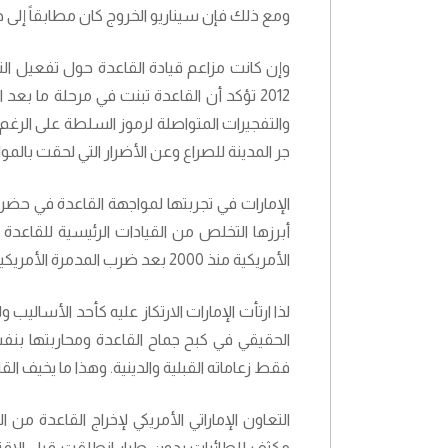
ومع ذلك فإن سيناريو الخروج كان مطابقاً إلى ح
وإن كانت مزاعم قيادة القاعدة حول تفعيل ال
2012 تؤكد أن القاعدة تبنت في مرحلة ما بع
والتفجيرات المتواصلة لرموز السلطة على الر
جر المدينة للصراع وعن الأضرار التي لحقت بالمو
الإمارات في تجربتها لمواجهة القاعدة في حضر
أبرزها التخلص من القيادات الرئيسية للقاعدة
الأمريكية منذ 2000 بعد ضرب المدمرة الأمريكية كول حتى الآن. ولم ينهي التكتيك الأمريكي القاعدة في اليمن.
لذا ارتأت الإمارات الارتكاز عليه كأحد الأسا
الحقيقي في كبح جماح القاعدة ومحاربتها ب
فقط زعاماته القبلية والدينية. وهذا ما يخيف ال
التعاون الإماراتي الأمريكي لإخراج القاعدة من