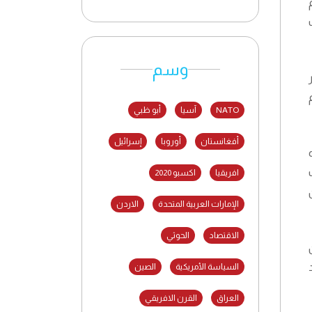
وسم
NATO
آسيا
أبو ظبي
أفغانستان
أوروبا
إسرائيل
ت
افريقيا
اكسبو 2020
الإمارات العربية المتحدة
الاردن
الاقتصاد
الحوثي
. وإن كان
السياسة الأمريكية
الصين
العراق
القرن الافريقي