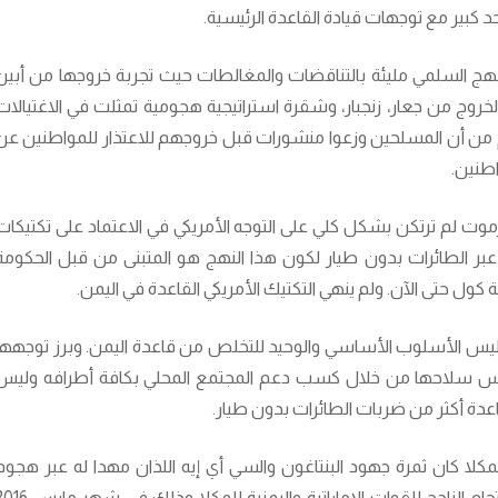
د كبير مع توجهات قيادة القاعدة الرئيسية.
نهج السلمي مليئة بالتناقضات والمغالطات حيث تجربة خروجها من أبين
د الخروج من جعار، زنجبار، وشقرة استراتيجية هجومية تمثلت في الاغتيالات
غم من أن المسلحين وزعوا منشورات قبل خروجهم للاعتذار للمواطنين عن
اطنين.
موت لم ترتكن بشكل كلي على التوجه الأمريكي في الاعتماد على تكتيكات
 عبر الطائرات بدون طيار لكون هذا النهج هو المتبنى من قبل الحكومة
ليب وليس الأسلوب الأساسي والوحيد للتخلص من قاعدة اليمن. وبرز توجهها
نفس سلاحها من خلال كسب دعم المجتمع المحلي بكافة أطرافه وليس
قاعدة أكثر من ضربات الطائرات بدون طيار.
 المكلا كان ثمرة جهود البنتاغون والسي أي إيه اللذان مهدا له عبر هجوم
مكثف للطائرات بدون طيار انطلقت قبل الاقتحام الناجح للقوات الإماراتية واليمنية للمكلا وذلك