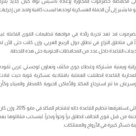
لى محافظة حضرموت المجاورة لإعادة تأسيس نواة كيان جديد يلتزم
هو ما يشير إلى أن الحملة العسكرية لوحدها ليست كافية ولابد من إجراءات
حضرموت قد تعد تجربة رائدة في مواجهة تنظيمات القوى الفاعلة غير
ي مناطق النزاع في نطاق دول الربيع العربي، وإن كانت حتى الآن لم
يدات القاعدة داخل عدد من المحافظات الجنوبية حتى هذه اللحظة.
راتية ويمنية مشتركة وغطاء جوي مكثف وتعاون لوجستي غربي تقوده
ولايات المتحدة اتجاه المكلا في ابريل 2016 لمحاربة القاعدة انطلقت العملية بافتتاحية عسكرية قوية حيث قاد
سرعان ما تم استرجاع المكلا والأماكن الحيوية كالمطار والميناء وكأن
وهي بداية مشابهة إلى حد كبير للفترة الزمنية التي استغرقها تنظيم القاعدة ذاته لاقتحام المكلا في مايو 2015
مدينة من قبل قوى التحالف انطلق براً وجواً وبحراً. لينسحب مقاتلوها بعد
 خسائر كبيرة في الأرواح والممتلكات.