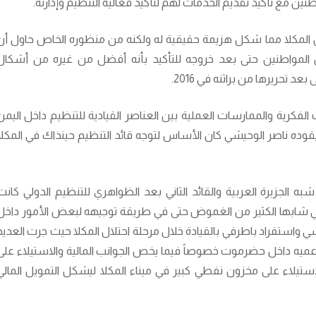
طنين مع تأكيد تقديم الخدمات لهم لتأكيد فعالية التنظيم وإدارته.
ل المكلا مما شكل هزيمة حقيقية له ولكنه من منظوره الخاص حاول أن
 المواطنين حتى بعد خروجه للتأكيد بأنه أفضل من غيره من أشكال
فكرية والممارسات العملية بين العناصر القيادية للتنظيم داخل اليمن
قوده ناصر الوحيشي كان الأساس لتوجه قائد التنظيم حينذاك في المكلا
 الجزيرة العربية والقائد الثاني بعد الظواهري للتنظيم الدولي كانت
شابها الكثير من الغموض حتى في طريقة توجيهه لبعض الأمور داخل
شي واستفراد باطرفي بالقيادة خلال مرحلة احتلال المكلا حيث جرت العديد
ميه داخل حضرموت خصوصاً فيما يخص الجوانب المالية والاستيلاء على
استيلاء على مخزون نفطي كبير في ميناء المكلا ليشكل التمويل المالي