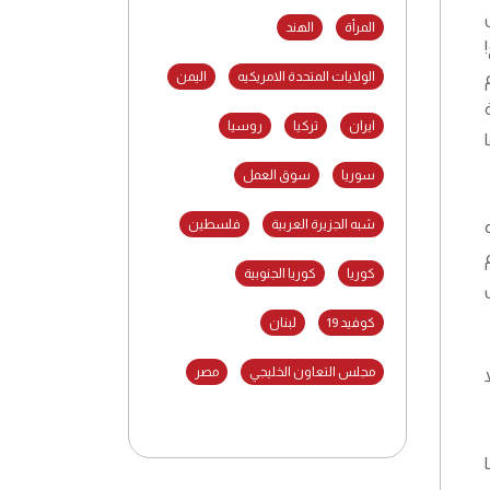
المرأة
الهند
!
الولايات المتحدة الامريكيه
اليمن
ايران
تركيا
روسيا
سوريا
سوق العمل
شبه الجزيرة العربية
فلسطين
 مقتله
م
كوريا
كوريا الجنوبية
كوفيد 19
لبنان
مجلس التعاون الخليجي
مصر
ا