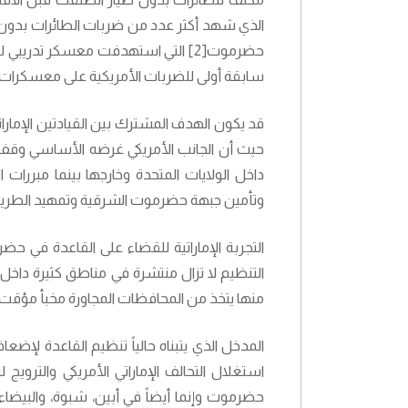
الذي شهد أكثر عدد من ضربات الطائرات بدون طي
سابقة أولى للضربات الأمريكية على معسكرات ا
قد يكون الهدف المشترك بين القيادتين الإمارات
حيث أن الجانب الأمريكي غرضه الأساسي وقف ته
داخل الولايات المتحدة وخارجها بينما مبررات 
وتأمين جبهة حضرموت الشرقية وتمهيد الطريق 
التجربة الإماراتية للقضاء على القاعدة في حض
التنظيم لا تزال منتشرة في مناطق كثيرة داخل
منها يتخذ من المحافظات المجاورة مخبأ مؤقت آ
المدخل الذي يتبناه حالياً تنظيم القاعدة لإض
استغلال التحالف الإماراتي الأمريكي والت
حضرموت وإنما أيضاً في أبين، شبوة، والبيضاء