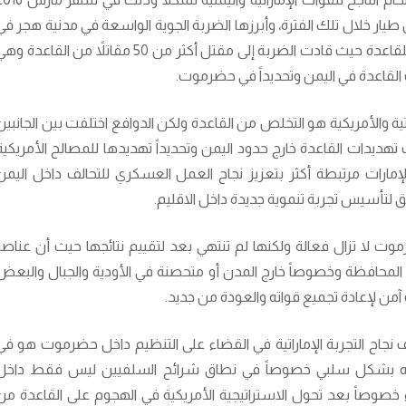
ار خلال تلك الفترة، وأبرزها الضربة الجوية الواسعة في مدنية هجر في
حضرموت[2] التي استهدفت معسكر تدريبي للقاعدة حيث قادت الضربة إلى مقتل أكثر من 50 مقاتلاً من القاعدة 
لقاعدة في اليمن وتحديداً في حضرموت.
ية والأمريكية هو التخلص من القاعدة ولكن الدوافع اختلفت بين الجانبين
ديدات القاعدة خارج حدود اليمن وتحديداً تهديدها للمصالح الأمريكية
الإمارات مرتبطة أكثر بتعزيز نجاح العمل العسكري للتحالف داخل اليمن
لتأسيس تجربة تنموية جديدة داخل الاقليم.
رموت لا تزال فعالة ولكنها لم تنتهي بعد لتقييم نتائجها حيث أن عناصر
 المحافظة وخصوصاً خارج المدن أو متحصنة في الأودية والجبال والبعض
من لإعادة تجميع قواته والعودة من جديد.
عاف نجاح التجربة الإماراتية في القضاء على التنظيم داخل حضرموت هو في
رويج له بشكل سلبي خصوصاً في نطاق شرائح السلفيين ليس فقط داخل
 خصوصاً بعد تحول الاستراتيجية الأمريكية في الهجوم على القاعدة من