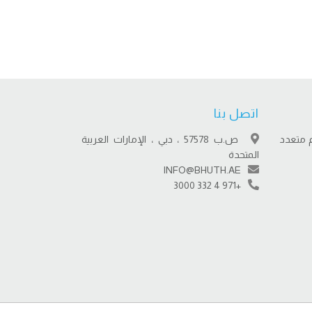
اتصل بنا
 متعدد
ص.ب 57578 ، دبي ، الإمارات العربية
المتحدة
INFO@BHUTH.AE
+971 4 332 3000