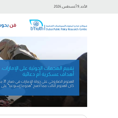
الأحد, 9 أغسطس, 2026
مَن
بحو
تقييم الهجمات الحوثية على الإمارات:
أهداف عسكرية أم دعائية
الهجوم الصاروخي على دولة ال
كان الهجوم الثالث مما أصبح "هجوما إسبوعيا" على 