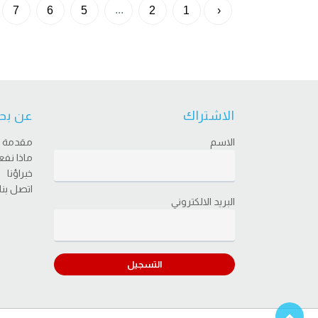
...
7
6
5
2
1
‹
الاشتراك
عن بح
الاسم
مقدمة
ماذا نف
خبراؤنا
اتصل بنا
البريد الالكتروني
التسجيل