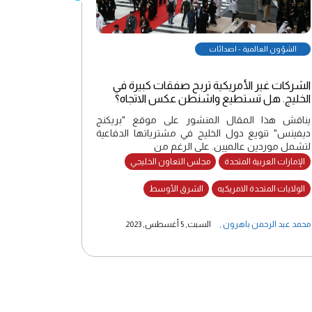
الشؤون العالمية - اصدائات
الشركات غير الأمريكية تربح صفقات كبيرة في
الخليج. هل تستطيع واشنطن عكس الاتجاه؟
يناقش هذا المقال المنشور على موقع "بريكنج
ديفينس" تنويع دول الخليج في مشترياتها الدفاعية
لتشمل موردين عالميين. على الرغم من
الإمارات العربية المتحدة
مجلس التعاون الخليجي
الولايات المتحدة الامريكيه
الشرق الأوسط
محمد عبد الرحمن باهرون
,
السبت, 5 أغسطس, 2023