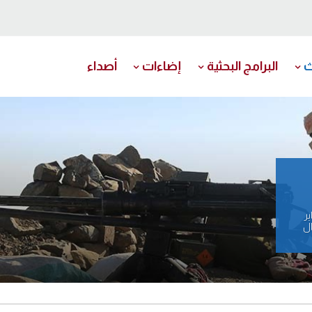
ث
البرامج البحثية
إضاءات
أصداء
إمارات في صباح 31 يناير
ال