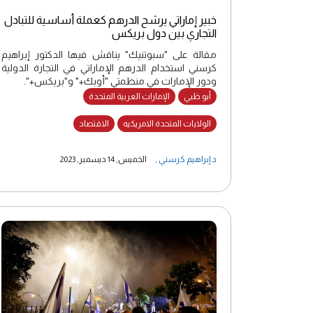
خبير إماراتي يرشح الدرهم كعملة أساسية للتبادل
التجاري بين دول بريكس
مقالة على "سبوتنيك" يناقش فيها الدكتور إبراهيم
كرسني استخدام الدرهم الإماراتي في التجارة الدولية
ودور الإمارات في منظمتي "أوبك+" و"بريكس+".
أبو ظبي
الإمارات العربية المتحدة
الولايات المتحدة الامريكيه
الاقتصاد
د.إبراهيم كرسني
,
الخميس, 14 ديسمبر, 2023